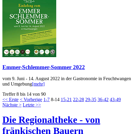
Emmer-Schlemmer-Sommer 2022
vom 9. Juni - 14. August 2022 in der Gastronomie in Feuchtwangen
und Umgebung
[mehr]
Treffer 8 bis 14 von 90
<< Erste
< Vorherige
1-7
8-14
15-21
22-28
29-35
36-42
43-49
Nächste >
Letzte >>
Die Regionaltheke - von
fränkischen Bauern